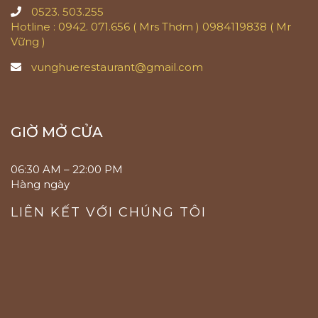
0523. 503.255
Hotline : 0942. 071.656 ( Mrs Thơm ) 0984119838 ( Mr
Vững )
vunghuerestaurant@gmail.com
GIỜ MỞ CỬA
06:30 AM – 22:00 PM
Hàng ngày
LIÊN KẾT VỚI CHÚNG TÔI