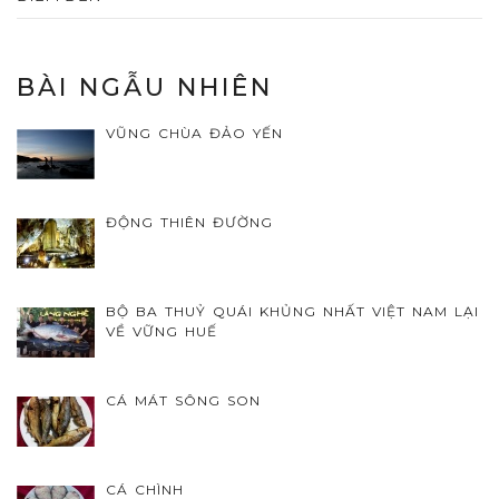
BÀI NGẪU NHIÊN
VŨNG CHÙA ĐẢO YẾN
ĐỘNG THIÊN ĐƯỜNG
BỘ BA THUỶ QUÁI KHỦNG NHẤT VIỆT NAM LẠI
VỀ VỮNG HUẾ
CÁ MÁT SÔNG SON
CÁ CHÌNH